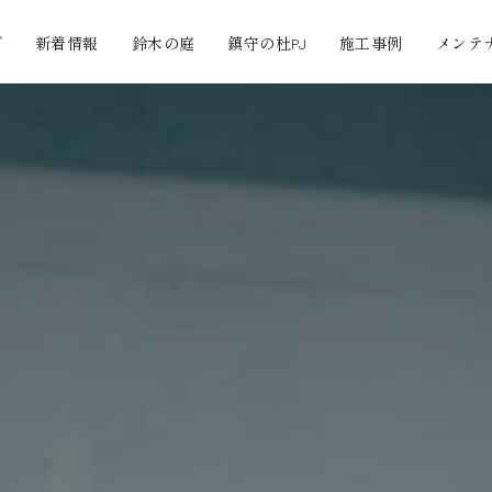
プ
新着情報
鈴木の庭
鎮守の杜PJ
施工事例
メンテ