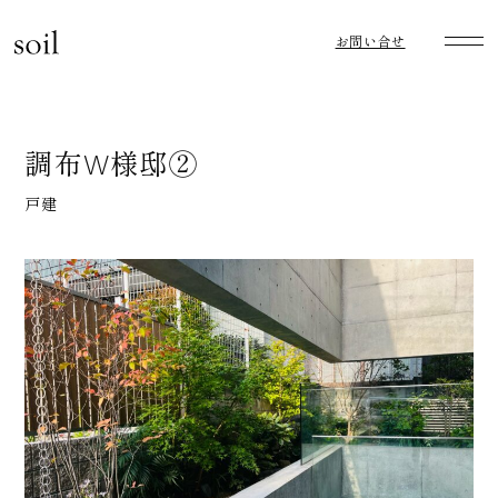
お問い合せ
調布W様邸②
戸建