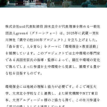
株式会社soil代表取締役 鈴木圭介が代表理事を務める一般社
団法人green4（グリーンフォー）は、2025年に武蔵一宮氷
川神社「鎮守の杜100年プロジェクト」を立ち上げました。
「森を育て、人を育む」をテーマに「環境保全×教育活動」
を展開しています。このプロジェクトでは土中環境の専門家
である高田宏臣氏の指導・監修によって、踏圧や環境の変化
で傷んでしまった参道を土中環境から見直し、循環する豊か
な杜を目指すものです。
環境保全には地域の理解と協力が必要です。そこで埼玉大
学、大宮北小学校などと連携し、また研究機関やNTT東日
本、大宮アルディージャ様のご協力も得て、この氷川参道を
「学びの場」としても活用しています。